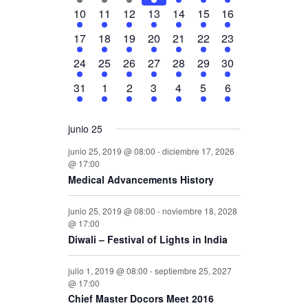
eventos,
eventos,
eventos,
eventos,
eventos,
eventos,
eventos,
Eventos
3
3
3
3
3
3
3
10
11
12
13
14
15
16
eventos,
eventos,
eventos,
eventos,
eventos,
eventos,
eventos,
3
3
3
3
3
3
3
17
18
19
20
21
22
23
eventos,
eventos,
eventos,
eventos,
eventos,
eventos,
eventos,
3
3
3
3
3
3
3
24
25
26
27
28
29
30
eventos,
eventos,
eventos,
eventos,
eventos,
eventos,
eventos,
3
3
3
3
3
3
3
31
1
2
3
4
5
6
eventos,
eventos,
eventos,
eventos,
eventos,
eventos,
eventos,
junio 25
junio 25, 2019 @ 08:00
-
diciembre 17, 2026
@ 17:00
Medical Advancements History
junio 25, 2019 @ 08:00
-
noviembre 18, 2028
@ 17:00
Diwali – Festival of Lights in India
julio 1, 2019 @ 08:00
-
septiembre 25, 2027
@ 17:00
Chief Master Docors Meet 2016