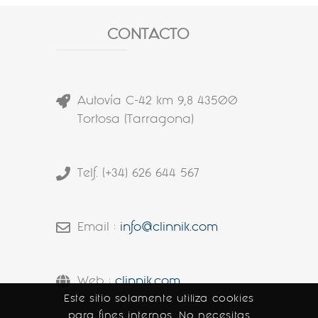
CONTACTO
Autovía C-42 km 9,8 43500
Tortosa (Tarragona)
Telf. (+34) 626 644 567
Email :
info@clinnik.com
Web :
clinnik.com
Este sitio solamente utiliza cookies
para fines internos. No necesitas