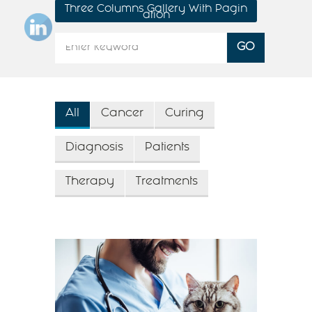
Three Columns Gallery With Pagin
ation
All
Cancer
Curing
Diagnosis
Patients
Therapy
Treatments