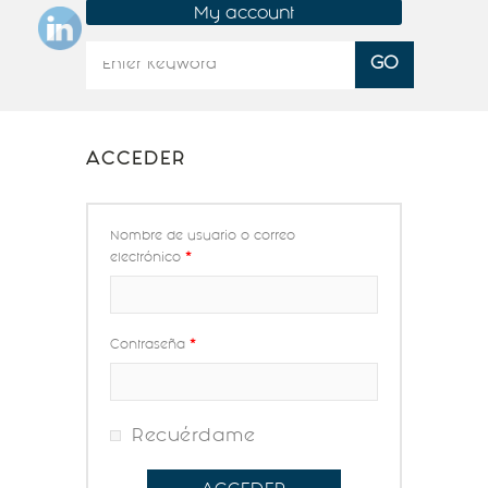
My account
ACCEDER
Nombre de usuario o correo
electrónico
*
Contraseña
*
Recuérdame