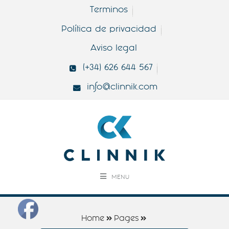
Terminos
Política de privacidad
Aviso legal
(+34) 626 644 567
info@clinnik.com
MENU
Home
Pages