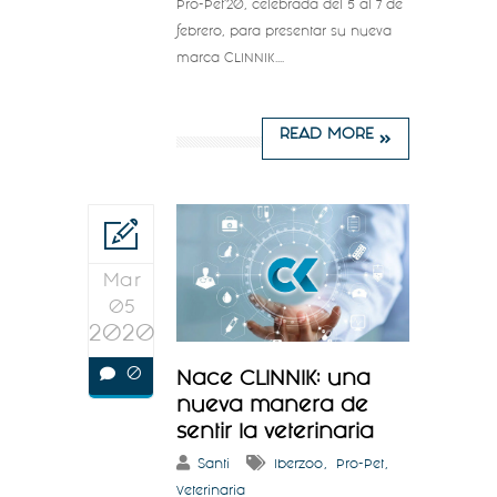
Pro-Pet’20, celebrada del 5 al 7 de
febrero, para presentar su nueva
marca CLINNIK....
READ MORE
Mar
05
2020
0
Nace CLINNIK: una
nueva manera de
sentir la veterinaria
Santi
Iberzoo
Pro-Pet
Veterinaria