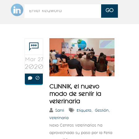
Mar 27
2020
0
CLINNIK, el nuevo
modo de sentir la
veterinaria
Santi
Etiqueta
Gestión
Veterinaria
Nexo Centros Veterinarios ha
aprovechado su paso por la Feria