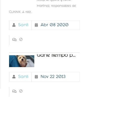
Josep Anguera y Javier
Martínez, responsables de
CLINNIK. A raiz...
Santi
Abr 08 2020
0
Gane tiempo para su
Santi
Nov 22 2013
0