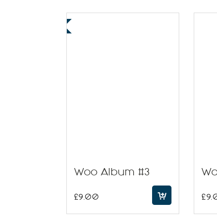
Woo Album #3
Wo
£
9.00
£
9.