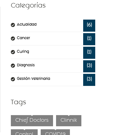
Categorías
Actualidad
(6)
Cancer
(1)
Curing
(1)
Diagnosis
(3)
Gestión Veterinaria
(3)
Tags
Chief Doctors
Clinnik
Control
COVID19