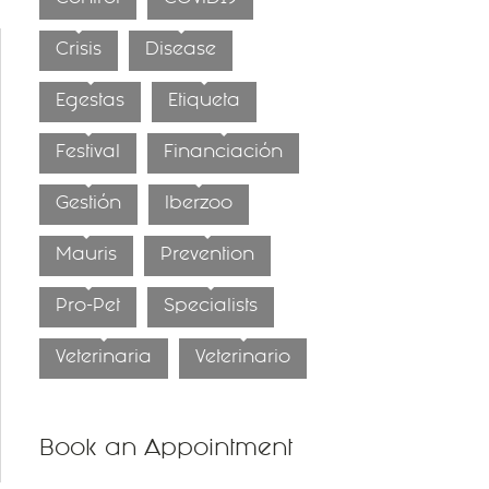
Crisis
Disease
Egestas
Etiqueta
Festival
Financiación
Gestión
Iberzoo
Mauris
Prevention
Pro-Pet
Specialists
Veterinaria
Veterinario
Book an Appointment