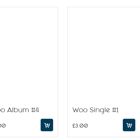
o Album #4
Woo Single #1
00
£
3.00