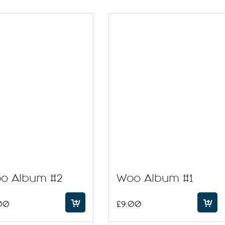
o Album #2
Woo Album #1
00
£
9.00