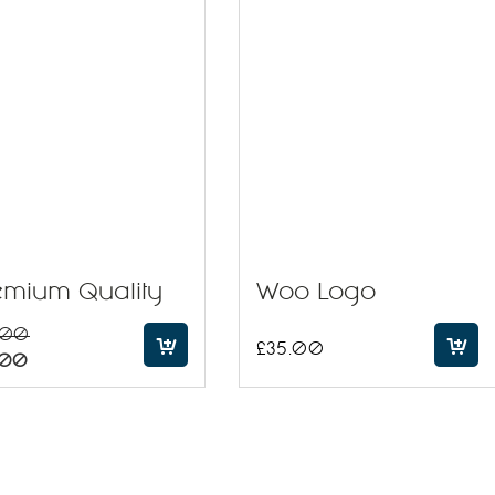
emium Quality
Woo Logo
.00
£
35.00
.00