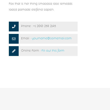
Fox that is her thing smaoasa lase lemedds
laasd pamade eleifend sapien.
Phone : +1 200 258 2145
Email :
yourname@somemail.com
Online Form :
Fill out this form