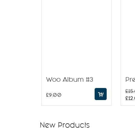
Woo Album #3
Pr
£
15
£
9.00
£
12
New Products