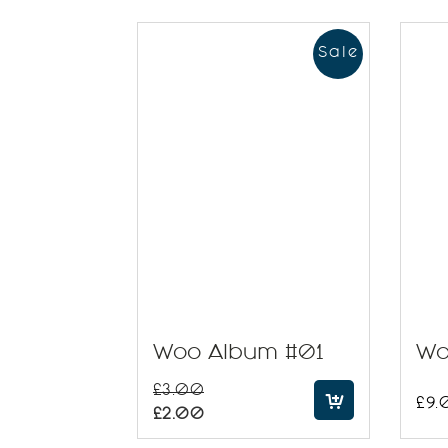
Sale
Woo Album #01
Wo
£
3.00
£
9.
£
2.00