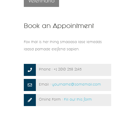
Veterinario
Book an Appointment
Fox that is her thing smaoasa lase lemedds
laasd pamade eleifend sapien.
Phone :
+1 200 258 2145
Email :
yourname@somemail.com
Online Form :
Fill out this form