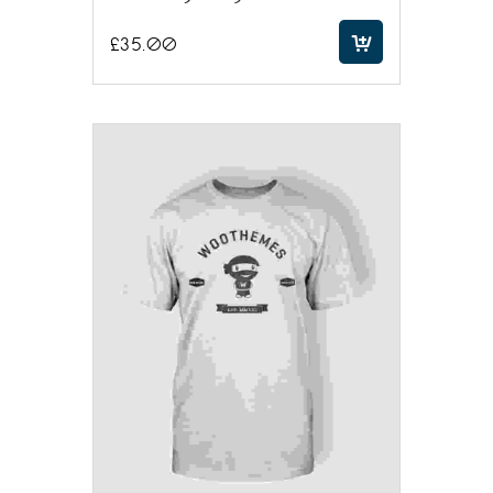
£
35.00