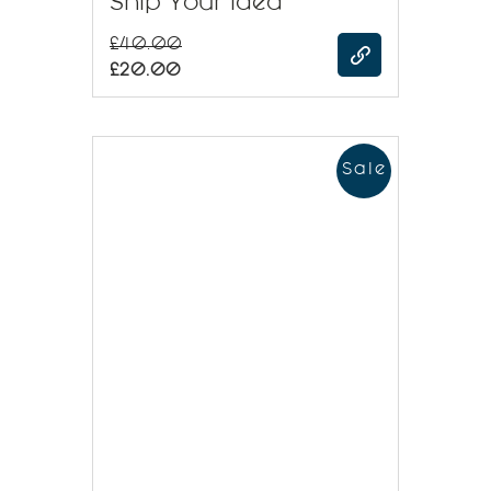
Ship Your Idea
£
40.00
£
20.00
Sale