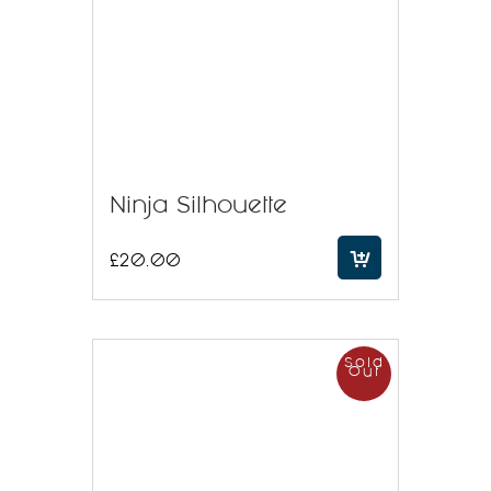
Ninja Silhouette
£
20.00
Sold
Out