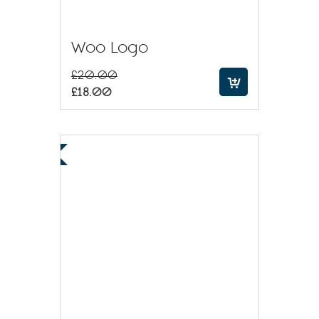
Woo Logo
£
20.00
£
18.00