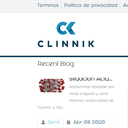
Terminos
Política de privacidad
Av
Recent Blog
Situación Actual C
Webseminar realizado por:
Josep Anguera y Javier
Martínez, responsables de
CLINNIK. A raiz...
Santi
Abr 08 2020