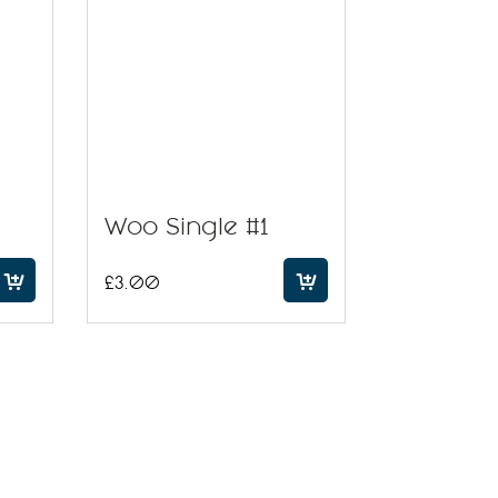
Woo Single #1
£
3.00