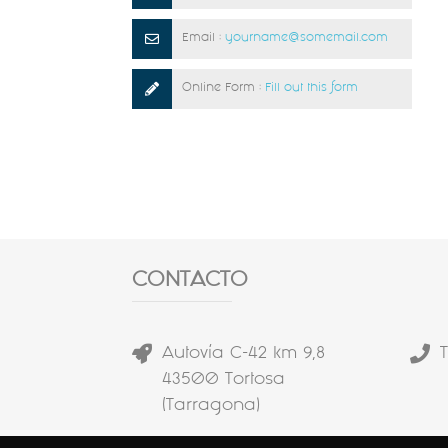
Email :
yourname@somemail.com
Online Form :
Fill out this form
CONTACTO
Autovía C-42 km 9,8
T
43500 Tortosa
(Tarragona)