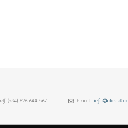
elf. (+34) 626 644 567
Email :
info@clinnik.