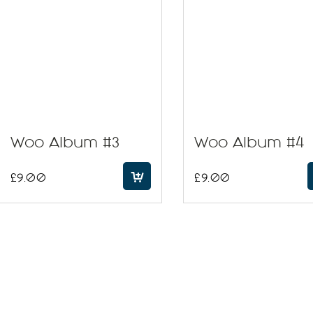
Woo Album #3
Woo Album #4
£
9.00
£
9.00