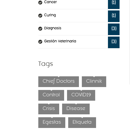
Cancer
(1)
Curing
(1)
Diagnosis
(3)
Gestión Veterinaria
(3)
Tags
Chief Doctors
Clinnik
Control
COVID19
Crisis
Disease
Egestas
Etiqueta