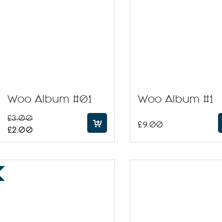
Woo Album #01
Woo Album #1
£
3.00
£
9.00
£
2.00