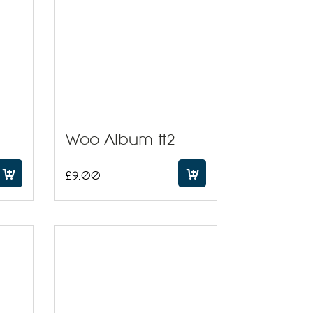
Woo Album #2
£
9.00