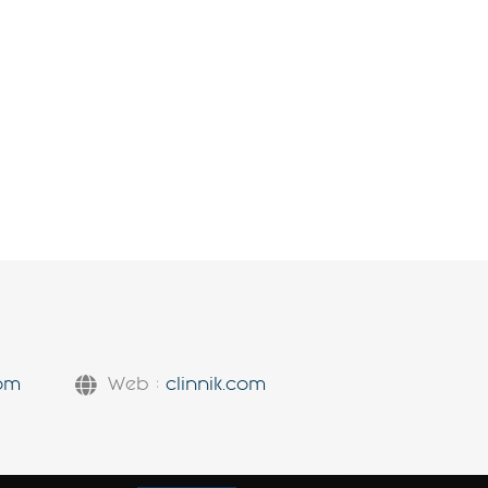
com
Web :
clinnik.com