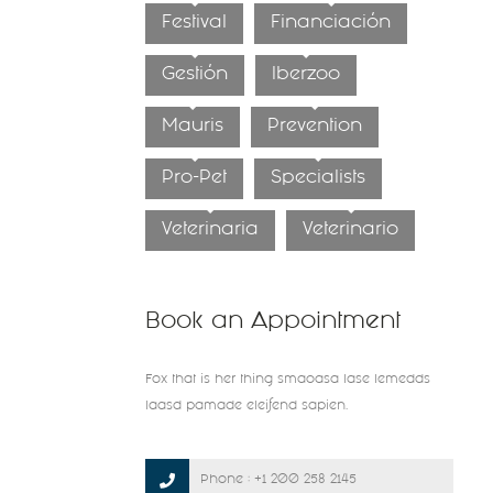
Festival
Financiación
Gestión
Iberzoo
Mauris
Prevention
Pro-Pet
Specialists
Veterinaria
Veterinario
Book an Appointment
Fox that is her thing smaoasa lase lemedds
laasd pamade eleifend sapien.
Phone :
+1 200 258 2145