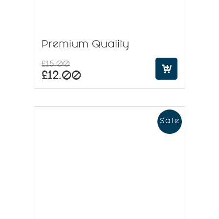
Premium Quality
£
15.00
£
12.00
Sale