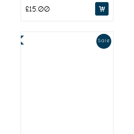
£
15.00
Sale