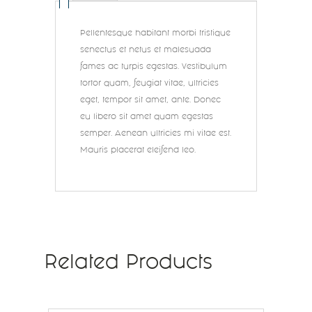
Pellentesque habitant morbi tristique
senectus et netus et malesuada
fames ac turpis egestas. Vestibulum
tortor quam, feugiat vitae, ultricies
eget, tempor sit amet, ante. Donec
eu libero sit amet quam egestas
semper. Aenean ultricies mi vitae est.
Mauris placerat eleifend leo.
Related Products