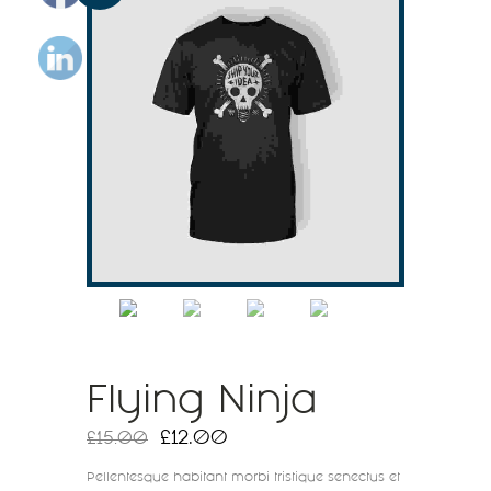
Flying Ninja
£
12.00
£
15.00
Pellentesque habitant morbi tristique senectus et