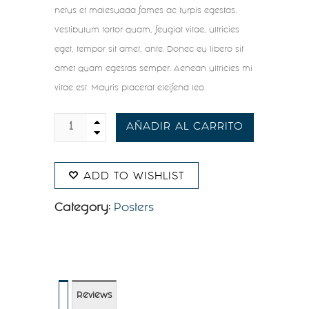
netus et malesuada fames ac turpis egestas.
Vestibulum tortor quam, feugiat vitae, ultricies
eget, tempor sit amet, ante. Donec eu libero sit
amet quam egestas semper. Aenean ultricies mi
vitae est. Mauris placerat eleifend leo.
AÑADIR AL CARRITO
Flying
Ninja
ADD TO WISHLIST
quantity
Category:
Posters
Reviews