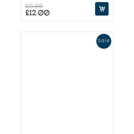
£
15.00
£
12.00
Sale