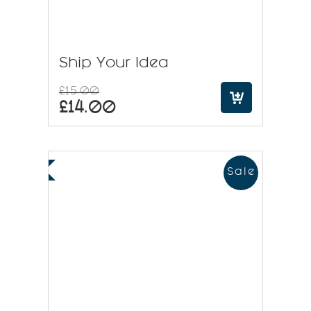
Ship Your Idea
£
15.00
£
14.00
Sale