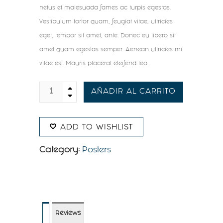
netus et malesuada fames ac turpis egestas.
Vestibulum tortor quam, feugiat vitae, ultricies
eget, tempor sit amet, ante. Donec eu libero sit
amet quam egestas semper. Aenean ultricies mi
vitae est. Mauris placerat eleifend leo.
AÑADIR AL CARRITO
Woo
Ninja
ADD TO WISHLIST
quantity
Category:
Posters
Reviews