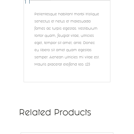
Pellentesque habitant morbi tristique
senectus et netus et malesuada
fames ac turpis egestas. Vestibulum
tortor quam, feugiat vitae, ultricies
eget, tempor sit amet, ante. Donec
eu libero sit amet quam egestas
semper. Aenean ultricies mi vitae est.
Mauris placerat eleifend leo. 123
Related Products